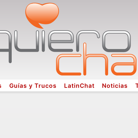
s
Guías y Trucos
LatinChat
Noticias