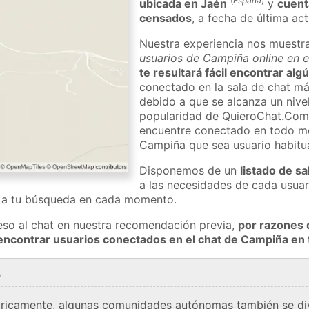
(
España
)
ubicada en Jaén
y
cuent
censados
, a fecha de última ac
Nuestra experiencia nos muestr
usuarios de Campiña online en e
te resultará fácil encontrar al
conectado en la sala de chat má
debido a que se alcanza un nivel
popularidad de QuieroChat.Com
encuentre conectado en todo m
Campiña que sea usuario habitu
Disponemos de un
listado de sa
a las necesidades de cada usuar
a a tu búsqueda en cada momento.
eso al chat en nuestra recomendación previa,
por razones 
encontrar usuarios conectados en el chat de Campiña e
a
stóricamente, algunas comunidades autónomas también se d