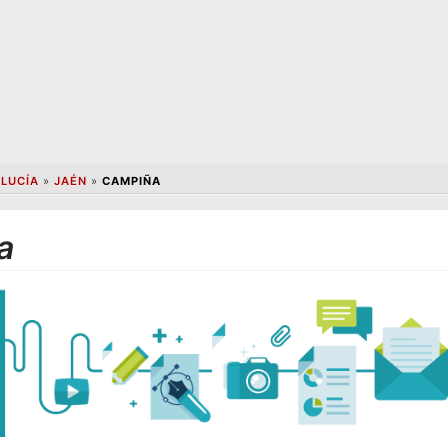
LUCÍA
»
JAÉN
»
CAMPIÑA
a