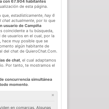
a con 67.904 habitantes
tualización de esta página.
a que,
estadísticamente
,
hay 6
l chat actualmente
, por lo que
gún usuario de Campiña
s coincidente a tu búsqueda,
 de usuarios en el cual, por la
, hace muy posible que se
omento algún habitante de
al del chat de QuieroChat.Com.
las de chat
, el cual adaptamos
io. Por tanto, te mostramos el
de concurrencia simultánea
n todo momento
.
×
ividen en comarcas. Algunas