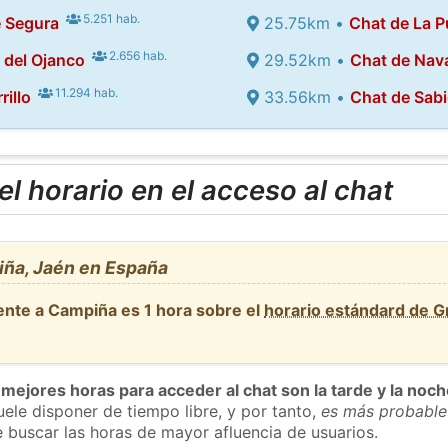
5.251 hab.
e Segura
25.75km •
Chat de La P
2.656 hab.
 del Ojanco
29.52km •
Chat de Nav
11.294 hab.
rillo
33.56km •
Chat de Sabi
l horario en el acceso al chat
ña, Jaén en España
ente a Campiña es 1 hora sobre el
horario estándard de 
 mejores horas para acceder al chat son la tarde y la noc
ele disponer de tiempo libre, y por tanto,
es más probable
 buscar las horas de mayor afluencia de usuarios.