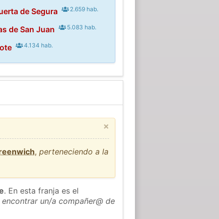
2.659 hab.
uerta de Segura
5.083 hab.
as de San Juan
4.134 hab.
ote
×
Greenwich
,
perteneciendo a la
he
. En esta franja es el
 encontrar un/a compañer@ de