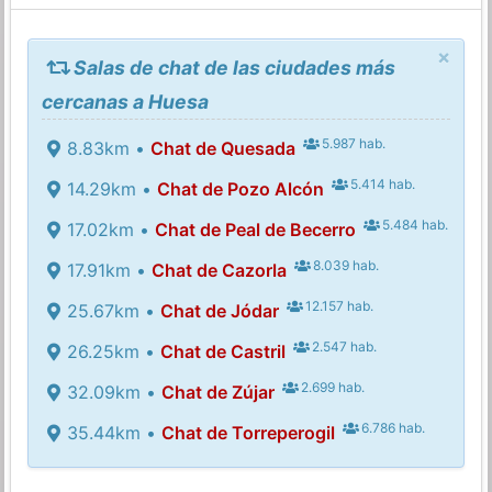
×
Salas de chat de las ciudades más
cercanas a Huesa
5.987 hab.
8.83km •
Chat de Quesada
5.414 hab.
14.29km •
Chat de Pozo Alcón
5.484 hab.
17.02km •
Chat de Peal de Becerro
8.039 hab.
17.91km •
Chat de Cazorla
12.157 hab.
25.67km •
Chat de Jódar
2.547 hab.
26.25km •
Chat de Castril
2.699 hab.
32.09km •
Chat de Zújar
6.786 hab.
35.44km •
Chat de Torreperogil