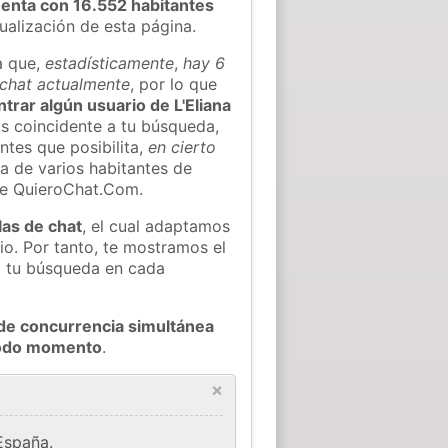
enta con 16.552 habitantes
tualización de esta página.
a que,
estadísticamente
,
hay 6
l chat actualmente
, por lo que
ntrar algún usuario de L'Eliana
s coincidente a tu búsqueda,
ntes que posibilita,
en cierto
ea de varios habitantes de
 de QuieroChat.Com.
las de chat
, el cual adaptamos
io. Por tanto, te mostramos el
a tu búsqueda en cada
de concurrencia simultánea
 todo momento
.
×
España.