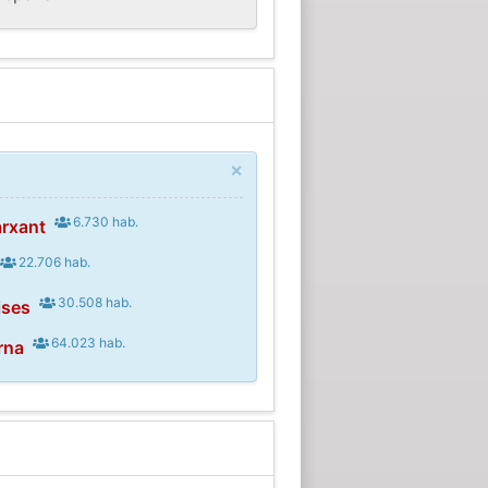
×
6.730 hab.
arxant
22.706 hab.
30.508 hab.
ises
64.023 hab.
rna