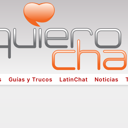
s
Guías y Trucos
LatinChat
Noticias