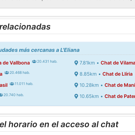
 relacionadas
iudades más cercanas a L'Eliana
20.431 hab.
a de Vallbona
7.81km •
Chat de Vilam
20.468 hab.
a
8.85km •
Chat de Llíria
11.011 hab.
sil
10.28km •
Chat de Man
20.740 hab.
10.65km •
Chat de Pate
l horario en el acceso al chat