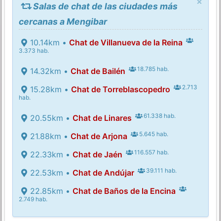
×
Salas de chat de las ciudades más
cercanas a Mengibar
10.14km •
Chat de Villanueva de la Reina
3.373 hab.
18.785 hab.
14.32km •
Chat de Bailén
2.713
15.28km •
Chat de Torreblascopedro
hab.
61.338 hab.
20.55km •
Chat de Linares
5.645 hab.
21.88km •
Chat de Arjona
116.557 hab.
22.33km •
Chat de Jaén
39.111 hab.
22.53km •
Chat de Andújar
22.85km •
Chat de Baños de la Encina
2.749 hab.