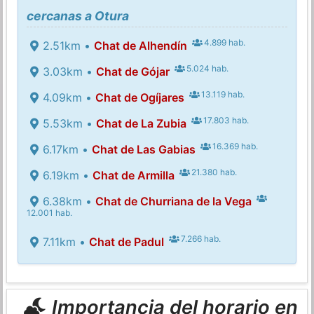
cercanas a Otura
4.899 hab.
2.51km •
Chat de Alhendín
5.024 hab.
3.03km •
Chat de Gójar
13.119 hab.
4.09km •
Chat de Ogíjares
17.803 hab.
5.53km •
Chat de La Zubia
16.369 hab.
6.17km •
Chat de Las Gabias
21.380 hab.
6.19km •
Chat de Armilla
6.38km •
Chat de Churriana de la Vega
12.001 hab.
7.266 hab.
7.11km •
Chat de Padul
Importancia del horario en