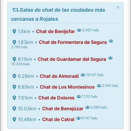
×
Salas de chat de las ciudades más
cercanas a Rojales
3.467 hab.
1.5km •
Chat de Benijofar
1.83km •
Chat de Formentera de Segura
2.765 hab.
6.11km •
Chat de Guardamar del Segura
16.329 hab.
19.147 hab.
6.26km •
Chat de Almoradí
3.194 hab.
6.85km •
Chat de Los Montesinos
7.132 hab.
7.01km •
Chat de Dolores
5.295 hab.
10.03km •
Chat de Benejúzar
6.147 hab.
10.48km •
Chat de Catral