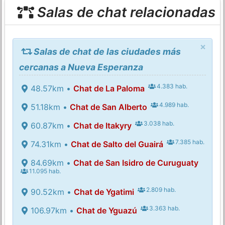
Salas de chat relacionadas
×
Salas de chat de las ciudades más
cercanas a Nueva Esperanza
4.383 hab.
48.57km •
Chat de La Paloma
4.989 hab.
51.18km •
Chat de San Alberto
3.038 hab.
60.87km •
Chat de Itakyry
7.385 hab.
74.31km •
Chat de Salto del Guairá
84.69km •
Chat de San Isidro de Curuguaty
11.095 hab.
2.809 hab.
90.52km •
Chat de Ygatimi
3.363 hab.
106.97km •
Chat de Yguazú