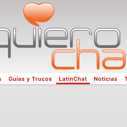
s
Guías y Trucos
LatinChat
Noticias