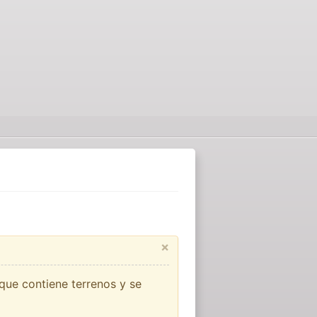
×
que contiene terrenos y se