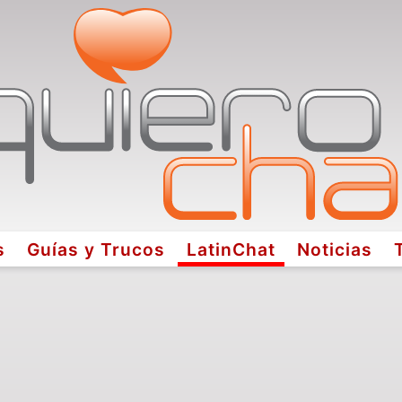
s
Guías y Trucos
LatinChat
Noticias