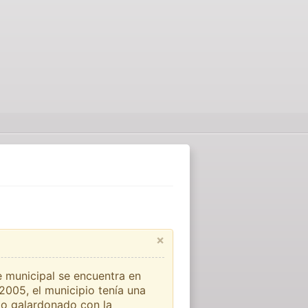
×
e municipal se encuentra en
2005, el municipio tenía una
do galardonado con la