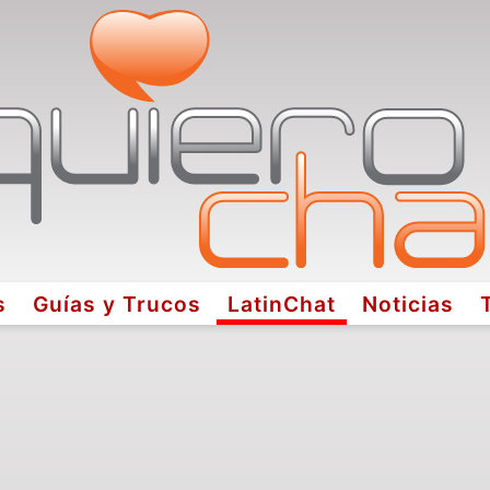
s
Guías y Trucos
LatinChat
Noticias