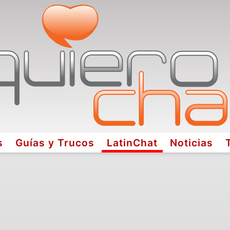
s
Guías y Trucos
LatinChat
Noticias