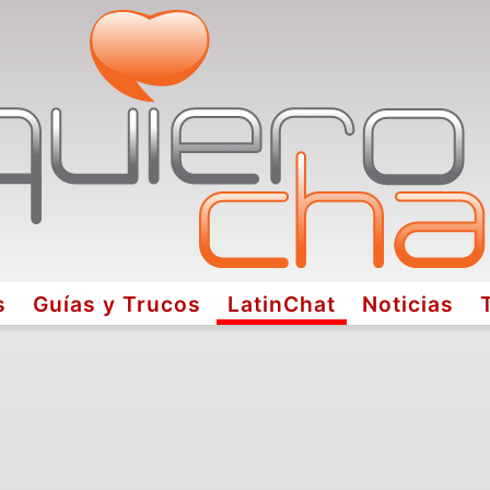
s
Guías y Trucos
LatinChat
Noticias