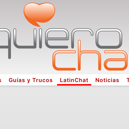
s
Guías y Trucos
LatinChat
Noticias