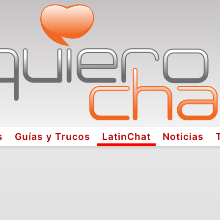
s
Guías y Trucos
LatinChat
Noticias