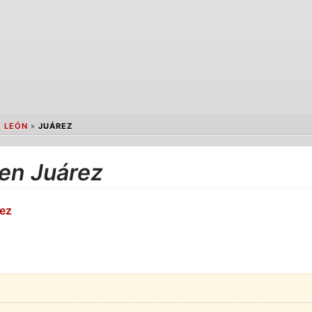
 LEÓN
»
JUÁREZ
 en Juárez
rez