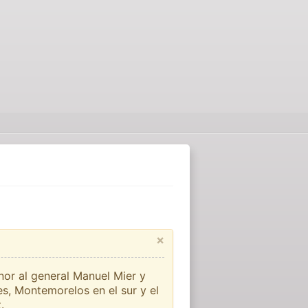
×
or al general Manuel Mier y
es, Montemorelos en el sur y el
.