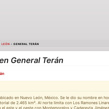
 LEÓN
»
GENERAL TERÁN
 en General Terán
rán
ubicado en Nuevo León, México. Se le dio su nombre en hon
itorial de 2.465 km². Al norte limita con Los Ramones Linar
n el este y el oeste con Montemorelos y Cadereyta Jiménez