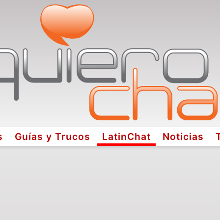
s
Guías y Trucos
LatinChat
Noticias