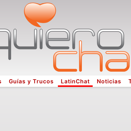
s
Guías y Trucos
LatinChat
Noticias