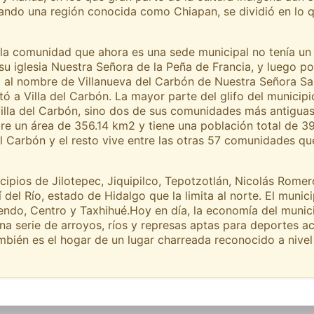
uando una región conocida como Chiapan, se dividió en lo
a comunidad que ahora es una sede municipal no tenía un 
su iglesia Nuestra Señora de la Peña de Francia, y luego p
ía al nombre de Villanueva del Carbón de Nuestra Señora Sa
tó a Villa del Carbón. La mayor parte del glifo del municip
 Villa del Carbón, sino dos de sus comunidades más antigu
re un área de 356.14 km2 y tiene una población total de 39,
del Carbón y el resto vive entre las otras 57 comunidades q
icipios de Jilotepec, Jiquipilco, Tepotzotlán, Nicolás Rom
del Río, estado de Hidalgo que la limita al norte. El munici
Pendo, Centro y Taxhihué.Hoy en día, la economía del munic
na serie de arroyos, ríos y represas aptas para deportes a
mbién es el hogar de un lugar charreada reconocido a nivel