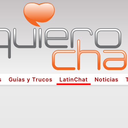
s
Guías y Trucos
LatinChat
Noticias