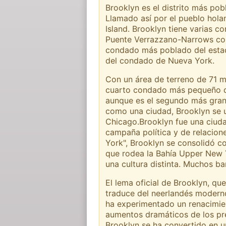
Brooklyn es el distrito más po
Llamado así por el pueblo holan
Island. Brooklyn tiene varias c
Puente Verrazzano-Narrows cone
condado más poblado del esta
del condado de Nueva York.
Con un área de terreno de 71 m
cuarto condado más pequeño del
aunque es el segundo más grand
como una ciudad, Brooklyn se 
Chicago.Brooklyn fue una ciuda
campaña política y de relacion
York", Brooklyn se consolidó c
que rodea la Bahía Upper New Y
una cultura distinta. Muchos ba
El lema oficial de Brooklyn, q
traduce del neerlandés moderno
ha experimentado un renacimien
aumentos dramáticos de los pre
Brooklyn se ha convertido en 