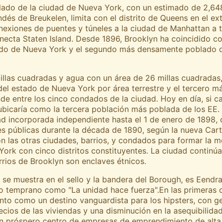
blado de la ciudad de Nueva York, con un estimado de 2,648
dés de Breukelen, limita con el distrito de Queens en el e
onexiones de puentes y túneles a la ciudad de Manhattan a tr
cta Staten Island. Desde 1896, Brooklyn ha coincidido co
do de Nueva York y el segundo más densamente poblado d
illas cuadradas y agua con un área de 26 millas cuadradas
 estado de Nueva York por área terrestre y el tercero má
e entre los cinco condados de la ciudad. Hoy en día, si ca
ubicaría como la tercera población más poblada de los EE
d incorporada independiente hasta el 1 de enero de 1898,
es públicas durante la década de 1890, según la nueva Car
on las otras ciudades, barrios, y condados para formar la
ork con cinco distritos constituyentes. La ciudad continú
rrios de Brooklyn son enclaves étnicos.
ue se muestra en el sello y la bandera del Borough, es Eend
 temprano como "La unidad hace fuerza".En las primeras d
to como un destino vanguardista para los hipsters, con ge
cios de las viviendas y una disminución en la asequibilidad
un próspero centro de empresas de emprendimiento de alta