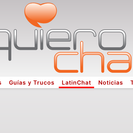
s
Guías y Trucos
LatinChat
Noticias