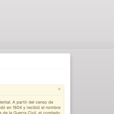
×
ntal. A partir del censo de
ndó en 1804 y recibió el nombre
de la Guerra Civil, el condado