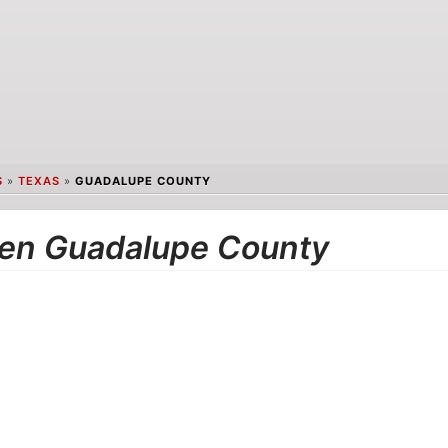
S
»
TEXAS
»
GUADALUPE COUNTY
 en Guadalupe County