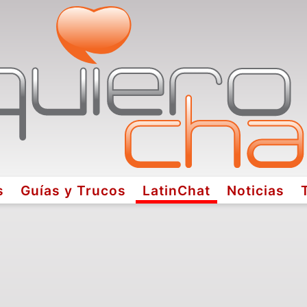
s
Guías y Trucos
LatinChat
Noticias