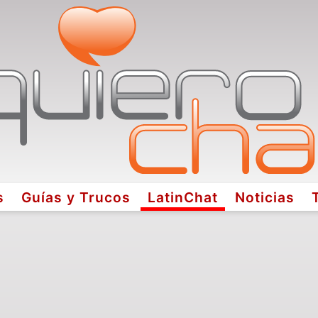
s
Guías y Trucos
LatinChat
Noticias