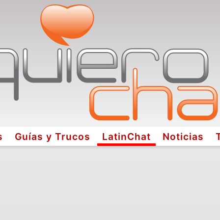
s
Guías y Trucos
LatinChat
Noticias