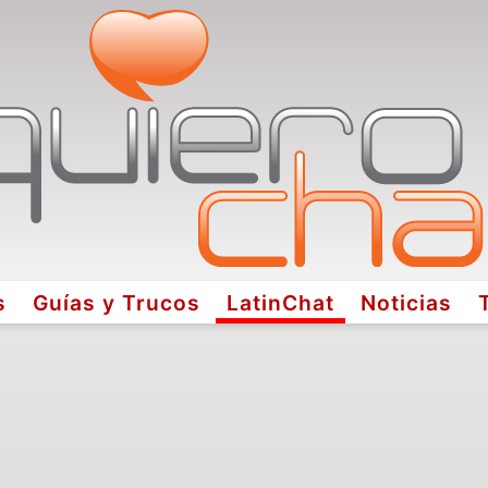
s
Guías y Trucos
LatinChat
Noticias