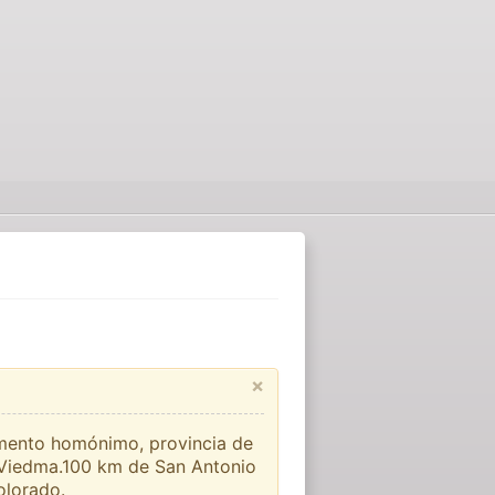
×
amento homónimo, provincia de
al Viedma.100 km de San Antonio
olorado.