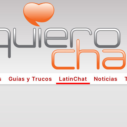
s
Guías y Trucos
LatinChat
Noticias