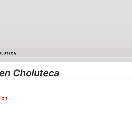
OLUTECA
 en Choluteca
lón