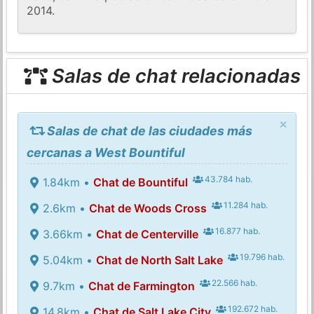
2014.
Salas de chat relacionadas
×
Salas de chat de las ciudades más
cercanas a West Bountiful
43.784 hab.
1.84km •
Chat de Bountiful
11.284 hab.
2.6km •
Chat de Woods Cross
16.877 hab.
3.66km •
Chat de Centerville
19.796 hab.
5.04km •
Chat de North Salt Lake
22.566 hab.
9.7km •
Chat de Farmington
192.672 hab.
14.8km •
Chat de Salt Lake City