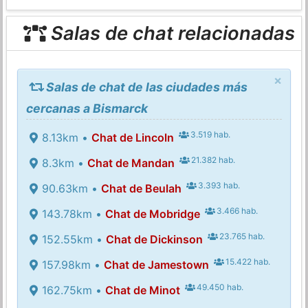
Salas de chat relacionadas
×
Salas de chat de las ciudades más
cercanas a Bismarck
3.519 hab.
8.13km •
Chat de Lincoln
21.382 hab.
8.3km •
Chat de Mandan
3.393 hab.
90.63km •
Chat de Beulah
3.466 hab.
143.78km •
Chat de Mobridge
23.765 hab.
152.55km •
Chat de Dickinson
15.422 hab.
157.98km •
Chat de Jamestown
49.450 hab.
162.75km •
Chat de Minot