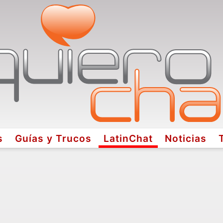
s
Guías y Trucos
LatinChat
Noticias