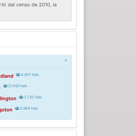
tir del censo de 2010, la
×
4.457 hab.
odland
21.092 hab.
s
3.720 hab.
lington
3.964 hab.
goton