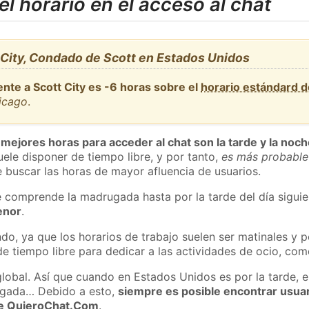
l horario en el acceso al chat
 City, Condado de Scott en Estados Unidos
nte a Scott City es -6 horas sobre el
horario estándard 
hicago
.
 mejores horas para acceder al chat son la tarde y la noc
ele disponer de tiempo libre, y por tanto,
es más probable
 buscar las horas de mayor afluencia de usuarios.
e comprende la madrugada hasta por la tarde del día sigui
enor
.
do, ya que los horarios de trabajo suelen ser matinales y p
e tiempo libre para dedicar a las actividades de ocio, como
global. Así que cuando en Estados Unidos es por la tarde, e
ugada… Debido a esto,
siempre es posible encontrar usua
 de QuieroChat.Com
.