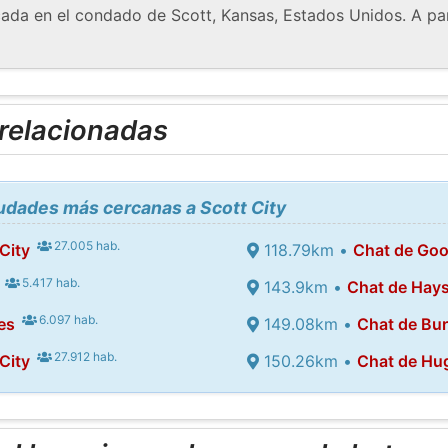
cada en el condado de Scott, Kansas, Estados Unidos. A par
 relacionadas
iudades más cercanas a Scott City
27.005 hab.
City
118.79km •
Chat de Go
5.417 hab.
143.9km •
Chat de Hay
6.097 hab.
es
149.08km •
Chat de Bur
27.912 hab.
City
150.26km •
Chat de Hu