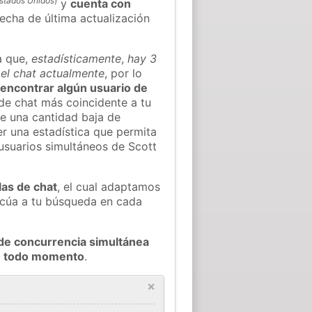
stados Unidos
)
y
cuenta con
fecha de última actualización
a que,
estadísticamente
,
hay 3
 el chat actualmente
, por lo
l encontrar algún usuario de
de chat más coincidente a tu
e una cantidad baja de
er una estadística que permita
 usuarios simultáneos de Scott
las de chat
, el cual adaptamos
decúa a tu búsqueda en cada
de concurrencia simultánea
en todo momento
.
×