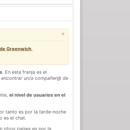
×
 de Greenwich
,
he
. En esta franja es el
 encontrar un/a compañer@ de
ente,
el nivel de usuarios en el
or tanto es por la tarde-noche
 es el chat.
n otros países es por la