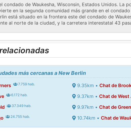
el condado de Waukesha, Wisconsin, Estados Unidos. La po
nvierte en la segunda comunidad más grande en el condad
in está situado en la frontera este del condado de Waukesh
e al norte de la ciudad, y la carretera interestatal 43 pasa
 relacionadas
iudades más cercanas a New Berlin
7.759 hab.
rners
9.35km •
Chat de Brook
6.172 hab.
ve
9.37km •
Chat de West 
37.349 hab.
ld
9.97km •
Chat de Green
24.755 hab.
go
10.74km •
Chat de Wau