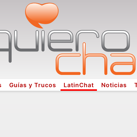
s
Guías y Trucos
LatinChat
Noticias