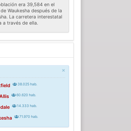
blación era 39,584 en el
o de Waukesha después de la
a. La carretera interestatal
 a través de ella.
×
38.025 hab.
field
60.620 hab.
Allis
14.333 hab.
dale
71.970 hab.
kesha