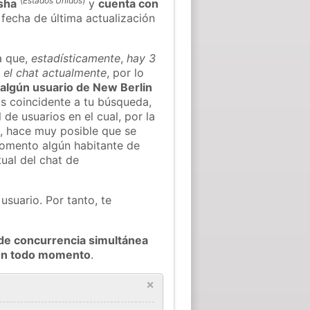
(
Estados Unidos
)
sha
y
cuenta con
a fecha de última actualización
a que,
estadísticamente
,
hay 3
n el chat actualmente
, por lo
r algún usuario de New Berlin
s coincidente a tu búsqueda,
 de usuarios en el cual, por la
, hace muy posible que se
omento algún habitante de
ual del chat de
usuario. Por tanto, te
de concurrencia simultánea
 en todo momento
.
×