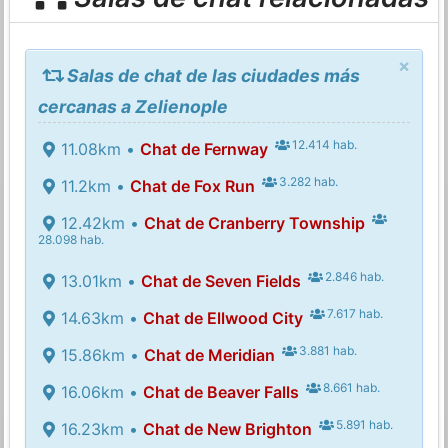
×
Salas de chat de las ciudades más
cercanas a Zelienople
12.414 hab.
11.08km •
Chat de Fernway
3.282 hab.
11.2km •
Chat de Fox Run
12.42km •
Chat de Cranberry Township
28.098 hab.
2.846 hab.
13.01km •
Chat de Seven Fields
7.617 hab.
14.63km •
Chat de Ellwood City
3.881 hab.
15.86km •
Chat de Meridian
8.661 hab.
16.06km •
Chat de Beaver Falls
5.891 hab.
16.23km •
Chat de New Brighton