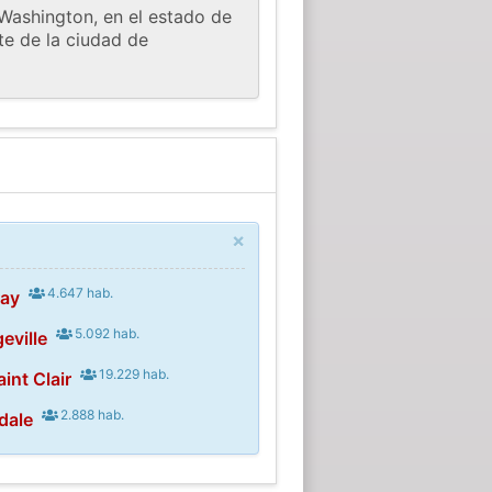
Washington, en el estado de
te de la ciudad de
×
4.647 hab.
ray
5.092 hab.
eville
19.229 hab.
int Clair
2.888 hab.
dale