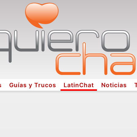
s
Guías y Trucos
LatinChat
Noticias