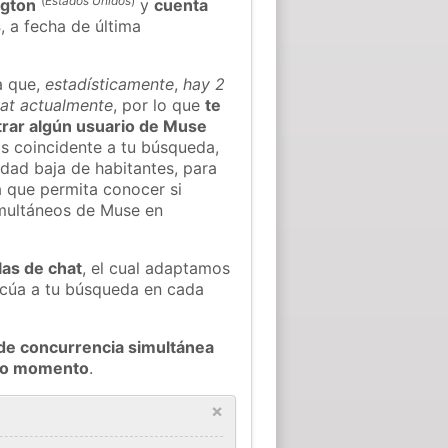
(
Estados Unidos
)
ngton
y
cuenta
s
, a fecha de última
a que,
estadísticamente
,
hay 2
hat actualmente
, por lo que
te
ntrar algún usuario de Muse
s coincidente a tu búsqueda,
idad baja de habitantes, para
a que permita conocer si
imultáneos de Muse en
las de chat
, el cual adaptamos
decúa a tu búsqueda en cada
de concurrencia simultánea
odo momento
.
×