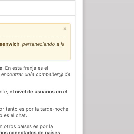
×
reenwich
,
perteneciendo a la
he
. En esta franja es el
 encontrar un/a compañer@ de
ente,
el nivel de usuarios en el
or tanto es por la tarde-noche
 es el chat.
n otros países es por la
rios conectados de países