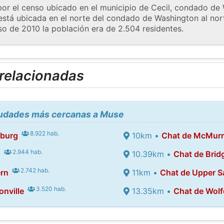
or el censo ubicado en el municipio de Cecil, condado de 
stá ubicada en el norte del condado de Washington al nor
so de 2010 la población era de 2.504 residentes.
 relacionadas
ciudades más cercanas a Muse
8.922 hab.
sburg
10km •
Chat de McMur
2.944 hab.
d
10.39km •
Chat de Bridg
2.742 hab.
rn
11km •
Chat de Upper Sa
3.520 hab.
nville
13.35km •
Chat de Wolf