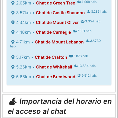
4.968 hab.
2.05km •
Chat de Green Tree
8.235 hab.
3.57km •
Chat de Castle Shannon
3.354 hab.
4.34km •
Chat de Mount Oliver
7.931 hab.
4.48km •
Chat de Carnegie
32.730
4.71km •
Chat de Mount Lebanon
hab.
5.876 hab.
5.17km •
Chat de Crafton
13.834 hab.
5.26km •
Chat de Whitehall
9.512 hab.
5.68km •
Chat de Brentwood
Importancia del horario en
el acceso al chat