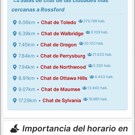
Salas de chat de las ciudades más
cercanas a Rossford
279.789 hab.
6.06km •
Chat de Toledo
3.109 hab.
6.39km •
Chat de Walbridge
20.102 hab.
7.45km •
Chat de Oregon
21.423 hab.
7.84km •
Chat de Perrysburg
5.350 hab.
7.94km •
Chat de Northwood
4.443 hab.
8.91km •
Chat de Ottawa Hills
13.940 hab.
9.07km •
Chat de Maumee
18.965 hab.
17.29km •
Chat de Sylvania
Importancia del horario en