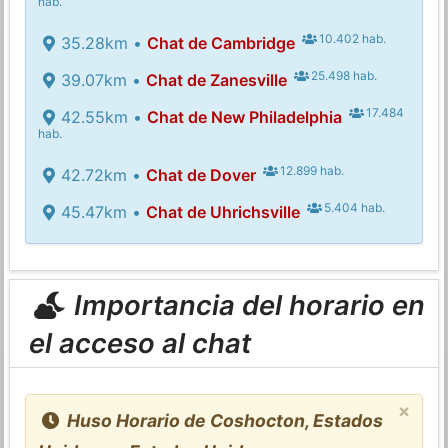
hab.
10.402 hab.
35.28km •
Chat de Cambridge
25.498 hab.
39.07km •
Chat de Zanesville
17.484
42.55km •
Chat de New Philadelphia
hab.
12.899 hab.
42.72km •
Chat de Dover
5.404 hab.
45.47km •
Chat de Uhrichsville
Importancia del horario en
el acceso al chat
×
Huso Horario de Coshocton, Estados