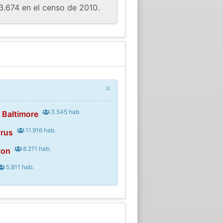
3.674 en el censo de 2010.
×
3.545 hab.
 Baltimore
11.916 hab.
yrus
8.211 hab.
ton
5.811 hab.