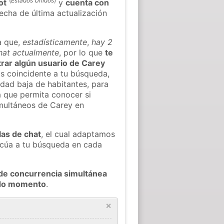
(
Estados Unidos
)
ot
y
cuenta con
fecha de última actualización
a que,
estadísticamente
,
hay 2
chat actualmente
, por lo que
te
ntrar algún usuario de Carey
s coincidente a tu búsqueda,
idad baja de habitantes, para
a que permita conocer si
imultáneos de Carey en
las de chat
, el cual adaptamos
decúa a tu búsqueda en cada
de concurrencia simultánea
todo momento
.
×