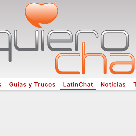
s
Guías y Trucos
LatinChat
Noticias