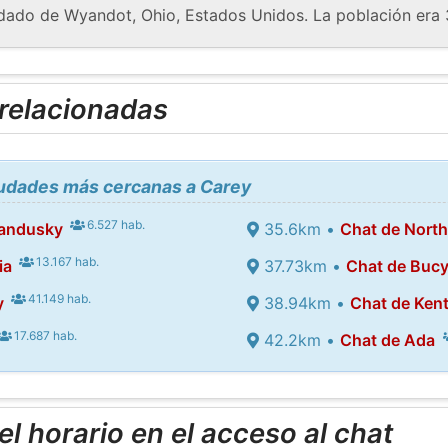
dado de Wyandot, Ohio, Estados Unidos. La población era 
 relacionadas
iudades más cercanas a Carey
6.527 hab.
Sandusky
35.6km •
Chat de North
13.167 hab.
ia
37.73km •
Chat de Buc
41.149 hab.
y
38.94km •
Chat de Ken
17.687 hab.
42.2km •
Chat de Ada
l horario en el acceso al chat