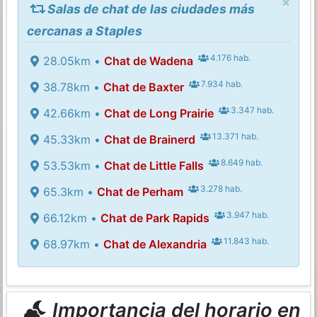
×
Salas de chat de las ciudades más
cercanas a Staples
4.176 hab.
28.05km •
Chat de Wadena
7.934 hab.
38.78km •
Chat de Baxter
3.347 hab.
42.66km •
Chat de Long Prairie
13.371 hab.
45.33km •
Chat de Brainerd
8.649 hab.
53.53km •
Chat de Little Falls
3.278 hab.
65.3km •
Chat de Perham
3.947 hab.
66.12km •
Chat de Park Rapids
11.843 hab.
68.97km •
Chat de Alexandria
Importancia del horario en