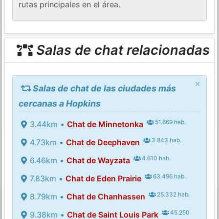
rutas principales en el área.
Salas de chat relacionadas
×
Salas de chat de las ciudades más
cercanas a Hopkins
51.669 hab.
3.44km •
Chat de Minnetonka
3.843 hab.
4.73km •
Chat de Deephaven
4.610 hab.
6.46km •
Chat de Wayzata
63.496 hab.
7.83km •
Chat de Eden Prairie
25.332 hab.
8.79km •
Chat de Chanhassen
45.250
9.38km •
Chat de Saint Louis Park