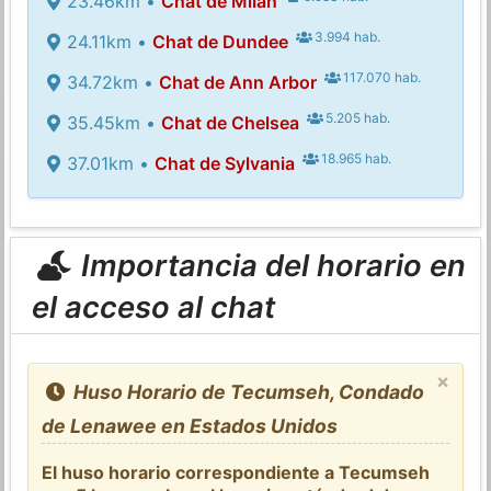
23.46km •
Chat de Milan
3.994 hab.
24.11km •
Chat de Dundee
117.070 hab.
34.72km •
Chat de Ann Arbor
5.205 hab.
35.45km •
Chat de Chelsea
18.965 hab.
37.01km •
Chat de Sylvania
Importancia del horario en
el acceso al chat
×
Huso Horario de Tecumseh, Condado
de Lenawee en Estados Unidos
El huso horario correspondiente a Tecumseh