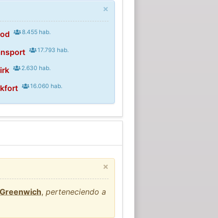
×
8.455 hab.
ood
17.793 hab.
ansport
2.630 hab.
irk
16.060 hab.
kfort
×
e Greenwich
,
perteneciendo a