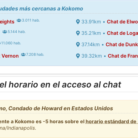
ciudades más cercanas a Kokomo
3.011 hab.
eights
33.91km •
Chat de Elw
5.144 hab.
n
35.21km •
Chat de Log
11.060 hab.
37.14km •
Chat de Dunk
7.208 hab.
 Vernon
39.32km •
Chat de Fran
l horario en el acceso al chat
mo, Condado de Howard en Estados Unidos
ente a Kokomo es -5 horas sobre el
horario estándard d
na/Indianapolis
.