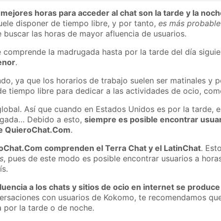
 mejores horas para acceder al chat son la tarde y la noc
ele disponer de tiempo libre, y por tanto,
es más probable
 buscar las horas de mayor afluencia de usuarios.
e comprende la madrugada hasta por la tarde del día sigui
enor
.
do, ya que los horarios de trabajo suelen ser matinales y p
e tiempo libre para dedicar a las actividades de ocio, como
global. Así que cuando en Estados Unidos es por la tarde, e
ugada… Debido a esto,
siempre es posible encontrar usua
 de QuieroChat.Com
.
roChat.Com comprenden el Terra Chat y el LatinChat
. Est
s
, pues de este modo es posible encontrar usuarios a hora
ís.
luencia a los chats y sitios de ocio en internet se produce
nversaciones con usuarios de Kokomo, te recomendamos que
 por la tarde o de noche.