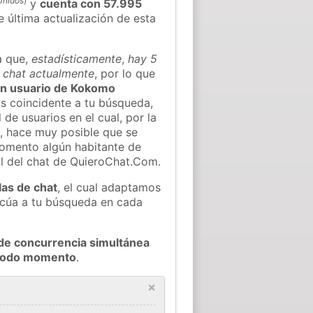
Unidos
)
y
cuenta con 57.995
e última actualización de esta
a que,
estadísticamente
,
hay 5
l chat actualmente
, por lo que
gún usuario de Kokomo
s coincidente a tu búsqueda,
 de usuarios en el cual, por la
, hace muy posible que se
omento algún habitante de
l del chat de QuieroChat.Com.
las de chat
, el cual adaptamos
decúa a tu búsqueda en cada
de concurrencia simultánea
 todo momento
.
×