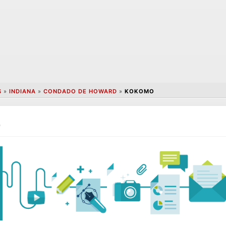
S
»
INDIANA
»
CONDADO DE HOWARD
»
KOKOMO
o