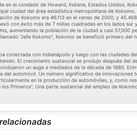
a en el condado de Howard, Indiana, Estados Unidos. Kok
cipal ciudad del área estadística metropolitana de Kokomo, 
ción de Kokomo era 46.113 en el censo de 2000, y 45.468 
xó con éxito más de 7 millas cuadradas en los lados sur y
ghts, aumentando la población de la ciudad a casi 57,000 
lamado "Jefe Kokomo", Kokomo se benefició primero del n
aba conectada con Indianápolis y luego con las ciudades del 
stenido. El crecimiento sustancial se produjo después del 
 produjeron un auge a mediados de la década de 1880. Entr
ria del automóvil. Un número significativo de innovaciones t
ticularmente en la producción de automóviles, y, como re
 los Primeros". Una parte sustancial del empleo de Kokom
 relacionadas