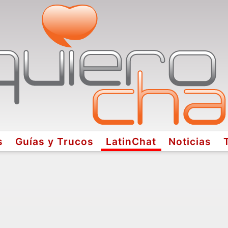
s
Guías y Trucos
LatinChat
Noticias