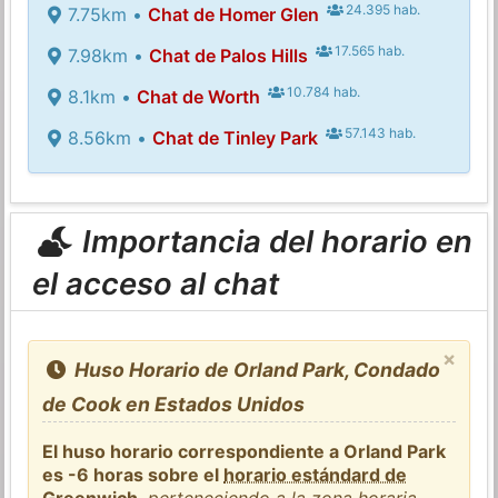
24.395 hab.
7.75km •
Chat de Homer Glen
17.565 hab.
7.98km •
Chat de Palos Hills
10.784 hab.
8.1km •
Chat de Worth
57.143 hab.
8.56km •
Chat de Tinley Park
Importancia del horario en
el acceso al chat
×
Huso Horario de Orland Park, Condado
de Cook en Estados Unidos
El huso horario correspondiente a Orland Park
es -6 horas sobre el
horario estándard de
Greenwich
,
perteneciendo a la zona horaria