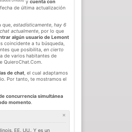
stados Unidos
)
y
cuenta con
 fecha de última actualización
a que,
estadísticamente
,
hay 6
 chat actualmente
, por lo que
ontrar algún usuario de Lemont
s coincidente a tu búsqueda,
ntes que posibilita,
en cierto
ea de varios habitantes de
de QuieroChat.Com.
las de chat
, el cual adaptamos
io. Por tanto, te mostramos el
de concurrencia simultánea
 todo momento
.
×
nois, EE. UU., Y es un