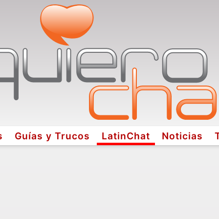
s
Guías y Trucos
LatinChat
Noticias