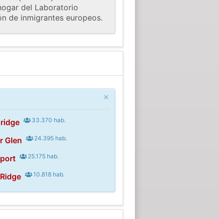
hogar del Laboratorio
ión de inmigrantes europeos.
×
33.370 hab.
ridge
24.395 hab.
r Glen
25.175 hab.
port
10.818 hab.
 Ridge