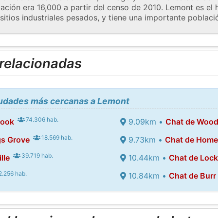
ación era 16,000 a partir del censo de 2010. Lemont es el 
sitios industriales pesados, y tiene una importante poblac
 relacionadas
ciudades más cercanas a Lemont
74.306 hab.
rook
9.09km •
Chat de Wood
18.569 hab.
gs Grove
9.73km •
Chat de Home
39.719 hab.
lle
10.44km •
Chat de Lock
.256 hab.
10.84km •
Chat de Burr