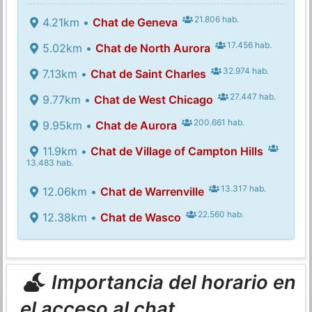
21.806 hab.
4.21km •
Chat de Geneva
17.456 hab.
5.02km •
Chat de North Aurora
32.974 hab.
7.13km •
Chat de Saint Charles
27.447 hab.
9.77km •
Chat de West Chicago
200.661 hab.
9.95km •
Chat de Aurora
11.9km •
Chat de Village of Campton Hills
13.483 hab.
13.317 hab.
12.06km •
Chat de Warrenville
22.560 hab.
12.38km •
Chat de Wasco
Importancia del horario en
el acceso al chat