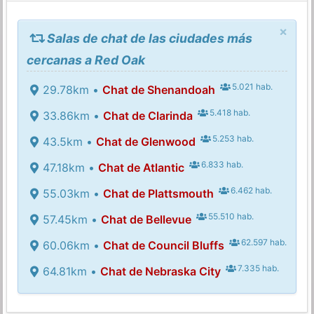
×
Salas de chat de las ciudades más
cercanas a Red Oak
5.021 hab.
29.78km •
Chat de Shenandoah
5.418 hab.
33.86km •
Chat de Clarinda
5.253 hab.
43.5km •
Chat de Glenwood
6.833 hab.
47.18km •
Chat de Atlantic
6.462 hab.
55.03km •
Chat de Plattsmouth
55.510 hab.
57.45km •
Chat de Bellevue
62.597 hab.
60.06km •
Chat de Council Bluffs
7.335 hab.
64.81km •
Chat de Nebraska City