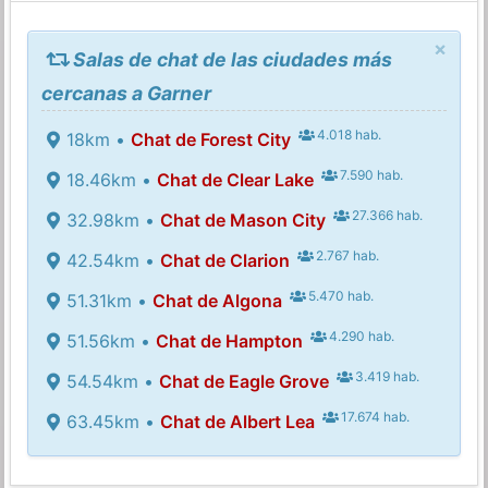
×
Salas de chat de las ciudades más
cercanas a Garner
4.018 hab.
18km •
Chat de Forest City
7.590 hab.
18.46km •
Chat de Clear Lake
27.366 hab.
32.98km •
Chat de Mason City
2.767 hab.
42.54km •
Chat de Clarion
5.470 hab.
51.31km •
Chat de Algona
4.290 hab.
51.56km •
Chat de Hampton
3.419 hab.
54.54km •
Chat de Eagle Grove
17.674 hab.
63.45km •
Chat de Albert Lea