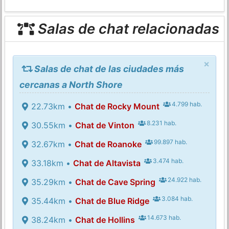
Salas de chat relacionadas
×
Salas de chat de las ciudades más
cercanas a North Shore
4.799 hab.
22.73km •
Chat de Rocky Mount
8.231 hab.
30.55km •
Chat de Vinton
99.897 hab.
32.67km •
Chat de Roanoke
3.474 hab.
33.18km •
Chat de Altavista
24.922 hab.
35.29km •
Chat de Cave Spring
3.084 hab.
35.44km •
Chat de Blue Ridge
14.673 hab.
38.24km •
Chat de Hollins