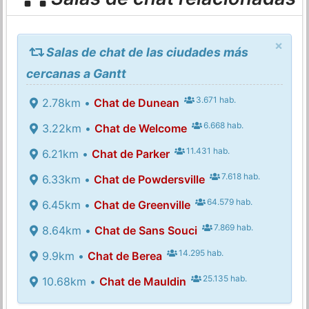
×
Salas de chat de las ciudades más
cercanas a Gantt
3.671 hab.
2.78km •
Chat de Dunean
6.668 hab.
3.22km •
Chat de Welcome
11.431 hab.
6.21km •
Chat de Parker
7.618 hab.
6.33km •
Chat de Powdersville
64.579 hab.
6.45km •
Chat de Greenville
7.869 hab.
8.64km •
Chat de Sans Souci
14.295 hab.
9.9km •
Chat de Berea
25.135 hab.
10.68km •
Chat de Mauldin