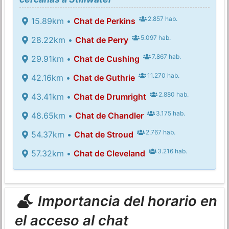
2.857 hab.
15.89km •
Chat de Perkins
5.097 hab.
28.22km •
Chat de Perry
7.867 hab.
29.91km •
Chat de Cushing
11.270 hab.
42.16km •
Chat de Guthrie
2.880 hab.
43.41km •
Chat de Drumright
3.175 hab.
48.65km •
Chat de Chandler
2.767 hab.
54.37km •
Chat de Stroud
3.216 hab.
57.32km •
Chat de Cleveland
Importancia del horario en
el acceso al chat