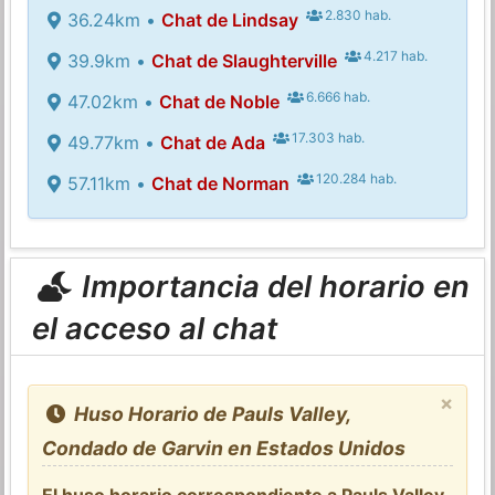
2.830 hab.
36.24km •
Chat de Lindsay
4.217 hab.
39.9km •
Chat de Slaughterville
6.666 hab.
47.02km •
Chat de Noble
17.303 hab.
49.77km •
Chat de Ada
120.284 hab.
57.11km •
Chat de Norman
Importancia del horario en
el acceso al chat
×
Huso Horario de Pauls Valley,
Condado de Garvin en Estados Unidos
El huso horario correspondiente a Pauls Valley