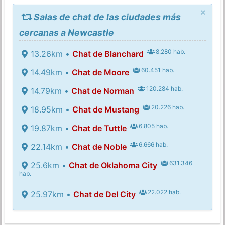
×
Salas de chat de las ciudades más
cercanas a Newcastle
8.280 hab.
13.26km •
Chat de Blanchard
60.451 hab.
14.49km •
Chat de Moore
120.284 hab.
14.79km •
Chat de Norman
20.226 hab.
18.95km •
Chat de Mustang
6.805 hab.
19.87km •
Chat de Tuttle
6.666 hab.
22.14km •
Chat de Noble
631.346
25.6km •
Chat de Oklahoma City
hab.
22.022 hab.
25.97km •
Chat de Del City