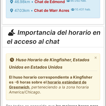
90.092 hab.
46.98km •
Chat de Edmond
10.431 hab.
47.03km •
Chat de Warr Acres
Importancia del horario en
el acceso al chat
×
Huso Horario de Kingfisher, Estados
Unidos en Estados Unidos
El huso horario correspondiente a Kingfisher
es -6 horas sobre el
horario estándard de
Greenwich
,
perteneciendo a la zona horaria
America/Chicago
.
Por todos es conocido que
las mejores horas para