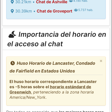
4.190 hab.
30.21km •
Chat de Ashville
5.737 hab.
30.39km •
Chat de Groveport
Importancia del horario en
el acceso al chat
×
Huso Horario de Lancaster, Condado
de Fairfield en Estados Unidos
El huso horario correspondiente a Lancaster
es -5 horas sobre el
horario estándard de
Greenwich
,
perteneciendo a la zona horaria
America/New_York
.
Por todos es conocido que
las mejores horas para