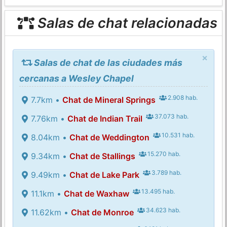
Salas de chat relacionadas
×
Salas de chat de las ciudades más
cercanas a Wesley Chapel
2.908 hab.
7.7km •
Chat de Mineral Springs
37.073 hab.
7.76km •
Chat de Indian Trail
10.531 hab.
8.04km •
Chat de Weddington
15.270 hab.
9.34km •
Chat de Stallings
3.789 hab.
9.49km •
Chat de Lake Park
13.495 hab.
11.1km •
Chat de Waxhaw
34.623 hab.
11.62km •
Chat de Monroe